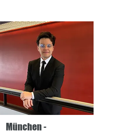
Olivetti
José Jesús
München -